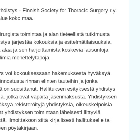
distys - Finnish Society for Thoracic Surgery r.y.
-alue koko maa.
urgista toimintaa ja alan tieteellistä tutkimusta
tys järjestää kokouksia ja esitelmätilaisuuksia,
 alaa ja sen harjoittamista koskevia lausuntoja
llimia menettelytapoja.
stys voi kokouksessaan hakemuksesta hyväksyä
iinnostusta rinnan elinten tauteihin ja jonka
ä on suosittanut. Hallituksen esityksestä yhdistys
niä, jotka ovat vapaita jäsenmaksusta. Yhdistyksen
syä rekisteröityjä yhdistyksiä, oikeuskelpoisia
at yhdistyksen toimintaan läheisesti liittyviä
 ilmoittakoon siitä kirjallisesti hallitukselle tai
sen pöytäkirjaan.