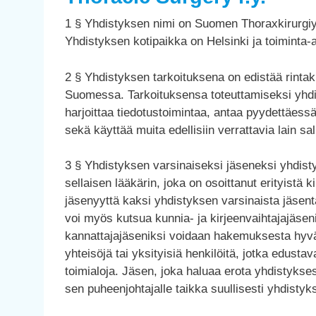
1 § Yhdistyksen nimi on Suomen Thoraxkirurgiyh
Yhdistyksen kotipaikka on Helsinki ja toiminta
2 § Yhdistyksen tarkoituksena on edistää rintakir
Suomessa. Tarkoituksensa toteuttamiseksi yhdis
harjoittaa tiedotustoimintaa, antaa pyydettäessä
sekä käyttää muita edellisiin verrattavia lain sa
3 § Yhdistyksen varsinaiseksi jäseneksi yhdi
sellaisen lääkärin, joka on osoittanut erityistä k
jäsenyyttä kaksi yhdistyksen varsinaista jäsent
voi myös kutsua kunnia- ja kirjeenvaihtajajäse
kannattajajäseniksi voidaan hakemuksesta hyväk
yhteisöjä tai yksityisiä henkilöitä, jotka edustav
toimialoja. Jäsen, joka haluaa erota yhdistyksestä,
sen puheenjohtajalle taikka suullisesti yhdistyk