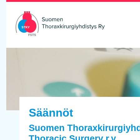
Säännöt
Suomen Thoraxkirurgiyhdi
Thoracic Surgery r.y.