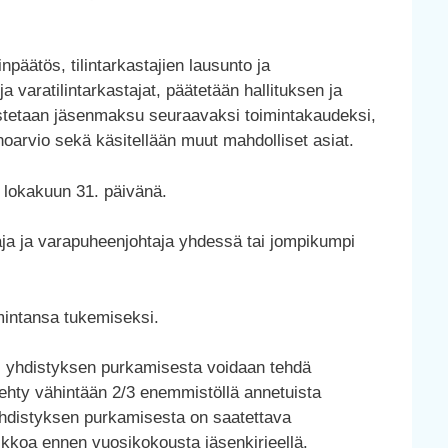
päätös, tilintarkastajien lausunto ja
ja varatilintarkastajat, päätetään hallituksen ja
hvistetaan jäsenmaksu seuraavaksi toimintakaudeksi,
noarvio sekä käsitellään muut mahdolliset asiat.
 lokakuun 31. päivänä.
ja ja varapuheenjohtaja yhdessä tai jompikumpi
imintansa tukemiseksi.
i yhdistyksen purkamisesta voidaan tehdä
ehty vähintään 2/3 enemmistöllä annetuista
yhdistyksen purkamisesta on saatettava
ikkoa ennen vuosikokousta jäsenkirjeellä.