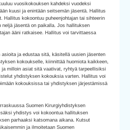
n kuuluu vuosikokouksen kahdeksi vuodeksi
ään kuusi ja enintään seitsemän jäsentä. Hallitus
. Hallitus kokoontuu puheenjohtajan tai sihteerin
 neljä jäsentä on paikalla. Jos hallituksen
an ääni ratkaisee. Hallitus voi tarvittaessa
asioita ja edustaa sitä, käsitellä uusien jäsenten
styksen kokoukselle, kiinnittää huomiota kaikkeen,
ja milloin asiat sitä vaativat, ryhtyä tarpeellisiksi
istelut yhdistyksen kokouksia varten. Hallitus voi
möimään kokouksissa tai yhdistyksen järjestämissä
rraskuussa Suomen Kirurgiyhdistyksen
äksi yhdistys voi kokoontua hallituksen
uksen parhaaksi katsomana aikana. Kutsut
 aikaisemmin ja ilmoitetaan Suomen