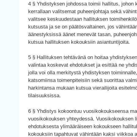
4 § Yhdistyksen johdossa toimii hallitus, joho
kerrallaan valitsemat puheenjohtaja sekä vähint
valitsee keskuudestaan hallituksen toimihenkilöt
kutsusta ja se on päätösvaltainen, jos vähintään
äänestyksissä äänet menevät tasan, puheenjohtaj
kutsua hallituksen kokouksiin asiantuntijoita.
5 § Hallituksen tehtävänä on hoitaa yhdistyksen 
valintaa koskevat ehdotukset ja esittää ne yhdi
jolla voi olla merkitystä yhdistyksen toiminnalle, 
katsomiinsa toimenpiteisiin sekä suorittaa valm
harkintansa mukaan kutsua vierailijoita esitel
tilaisuuksissa.
6 § Yhdistys kokoontuu vuosikokoukseensa ma
vuosikokouksen yhteydessä. Vuosikokouksen lis
ehdotuksesta ylimääräiseen kokoukseen hallit
kokouksiin tapahtuvat vähintään kaksi viikkoa