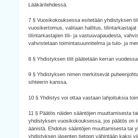
Lääkärilehdessä.
7 § Vuosikokouksessa esitetään yhdistyksen tilin
vuosikertomus, valitaan hallitus, tilintarkastajat 
tilintarkastajien tili- ja vastuuvapaudesta, va
vahvistetaan toimintasuunnitelma ja tulo- ja me
8 § Yhdistyksen tilit päätetään kerran vuodessa
9 § Yhdistyksen nimen merkitsevät puheenjohta
sihteerin kanssa.
10 § Yhdistys voi ottaa vastaan lahjoituksia to
11 § Päätös näiden sääntöjen muuttamisesta ta
yhdistyksen vuosikokouksessa, jos päätös on t
äänistä. Ehdotus sääntöjen muuttamisesta tai 
yhdistyksen jäsenten tietoon vähintään kaksi vi